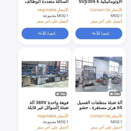
الأوتوماتيكية SUS304 6
السائلة متعددة الوظائف
جولة في المعمل
فوهات مقاومة للصدأ
1000 لتر 4KW عملي
الأسعار:
Contact Us
الأسعار:
negotiable
1
MOQ:
1 مجموعة
MOQ:
ضبط الجودة
أحصل على آخر سعر
أحصل على آخر سعر
اتصل بنا
ﺎﺘﺼﻟ ﺍﻶﻧ
ﺎﺘﺼﻟ ﺍﻶﻧ
أخبار
طلب اقتباس
VR
خلاط مستحلب الفراغ
آلة تعبئة منظفات الغسيل
فوهة واحدة 380V آلة
60 هرتز مستقرة ، حشو
تعبئة السوائل غير قابلة
الخالط مستحلب خلاط
زجاجة شامبو مقاوم
للصدأ التحكم PLC
الأسعار:
Contact Us
الأسعار:
negotiable
للصدأ
خلاط مستحلب عالي القص
1
MOQ:
1 مجموعة
MOQ:
أحصل على آخر سعر
أحصل على آخر سعر