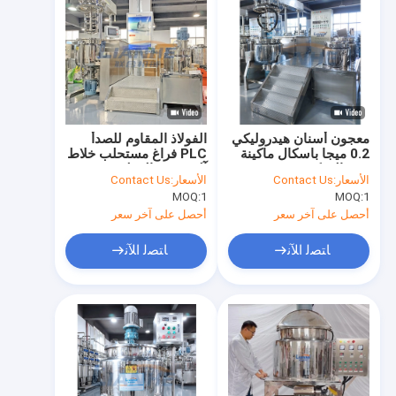
معجون أسنان هيدروليكي
الفولاذ المقاوم للصدأ
0.2 ميجا باسكال ماكينة
PLC فراغ مستحلب خلاط
صنع التحكم PLC مستقر
آلة 150L العملي
الأسعار:
Contact Us
الأسعار:
Contact Us
MOQ:
1
MOQ:
1
أحصل على آخر سعر
أحصل على آخر سعر
ﺎﺘﺼﻟ ﺍﻶﻧ
ﺎﺘﺼﻟ ﺍﻶﻧ