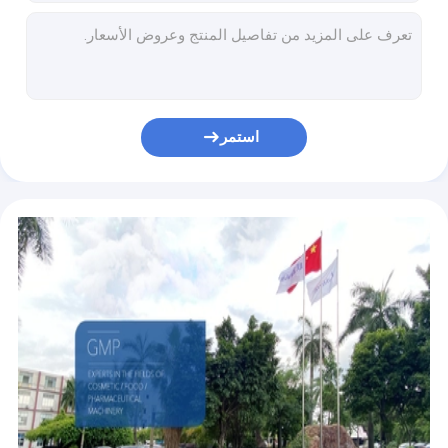
معدات تصنيع غسول LIANHE PLC ، آلة صنع كريم الوجه 0.2 ميجا باسكال
آلة خلط مستحلب الفراغ العملي 4KW للأدوية
SUS 316L High Shear Vacuum Emulsifier Mixer Cosmetic Manufacturing Machine
خلاط مستحلب الفراغ SUS304 الصغير المستقر مع الخالط السفلي
100L مرهم ماكينة ، معدات معالجة مستحضرات التجميل من النوع الثابت
استمر
خلاط مستحلب فراغ من الفولاذ المقاوم للصدأ بثلاث طبقات مع الخالط العلوي
آلة صنع كريم التجميل والتسخين بالبخار SUS316L 250 لتر
مزدوجة القص كريم فراغ مستحلب خلاط آلة 120 درجة التحكم PLC
آلة تصنيع الشامبو 120 درجة SGS ، معدات 500 لتر لصنع مستحضرات التجميل
500L ثابت نوع فراغ مستحلب خلاط إطار SUS304 لكريم مستحضرات التجميل