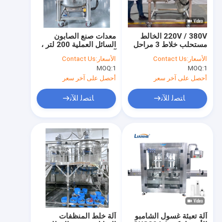
220V / 380V الخالط
معدات صنع الصابون
مستحلب خلاط 3 مراحل
السائل العملية 200 لتر ،
لصنع الصابون السائل
آلة صنع الشامبو المقاومة
الأسعار:
Contact Us
الأسعار:
Contact Us
للصدأ
MOQ:
1
MOQ:
1
أحصل على آخر سعر
أحصل على آخر سعر
ﺎﺘﺼﻟ ﺍﻶﻧ
ﺎﺘﺼﻟ ﺍﻶﻧ
منزل
المنتجات
حول بنا
آلة تعبئة غسول الشامبو
آلة خلط المنظفات