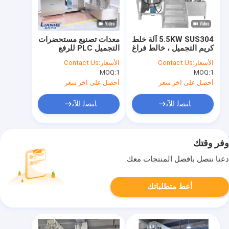
5.5KW SUS304 آلة خلط
معدات تصنيع مستحضرات
كريم التجميل ، خالط فراغ
التجميل PLC للرفع
دائم الخالط
الهيدروليكي المستخدمة
الأسعار:
Contact Us
الأسعار:
Contact Us
في المراهم ABB Motor
MOQ:
1
MOQ:
1
أحصل على آخر سعر
أحصل على آخر سعر
ﺎﺘﺼﻟ ﺍﻶﻧ
ﺎﺘﺼﻟ ﺍﻶﻧ
وفر وقتك
دعنا نتصل بأفضل المنتجات معك.
أعط متطلباتك