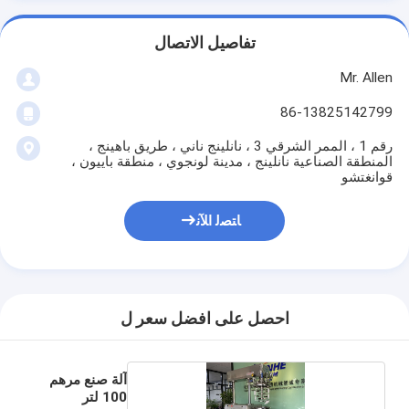
تفاصيل الاتصال
Mr. Allen
86-13825142799
رقم 1 ، الممر الشرقي 3 ، نانلينج ناني ، طريق باهينج ،
المنطقة الصناعية نانلينج ، مدينة لونجوي ، منطقة باييون ،
قوانغتشو
ﺎﺘﺼﻟ ﺍﻶﻧ
احصل على افضل سعر ل
آلة صنع مرهم
100 لتر