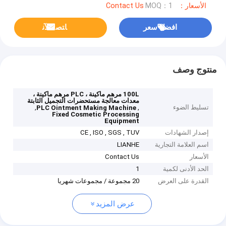
الأسعار：Contact Us
MOQ：1
افضل سعر
ﺎﺘﺼﻟ ﺍﻶﻧ
منتوج وصف
100L مرهم ماكينة ، PLC مرهم ماكينة ،
معدات معالجة مستحضرات التجميل الثابتة
تسليط الضوء
,
,
PLC Ointment Making Machine
Fixed Cosmetic Processing
Equipment
إصدار الشهادات
CE , ISO , SGS , TUV
اسم العلامة التجارية
LIANHE
الأسعار
Contact Us
الحد الأدنى لكمية
1
القدرة على العرض
20 مجموعة / مجموعات شهريا
عرض المزيد