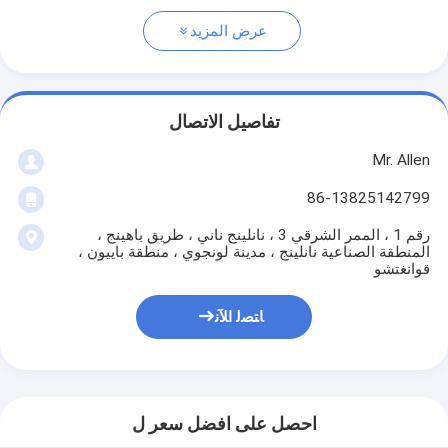
عرض المزيد
تفاصيل الاتصال
Mr. Allen
86-13825142799
رقم 1 ، الممر الشرقي 3 ، نانلينج ناني ، طريق باهينج ،
المنطقة الصناعية نانلينج ، مدينة لونجوي ، منطقة باييون ،
قوانغتشو
ﺎﺘﺼﻟ ﺍﻶﻧ
احصل على افضل سعر ل