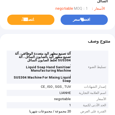
السائل
الأسعار：negotiable
MOQ：1
افضل سعر
ﺎﺘﺼﻟ ﺍﻶﻧ
منتوج وصف
آلة تصنيع مطهر اليد متعددة الوظائف ، آلة
تصنيع مطهر اليد بالصابون السائل ، آلة
SUS304 لخلط الصابون السائل
,
تسليط الضوء
Liquid Soap Hand Sanitiser
Manufacturing Machine
,
SUS304 Machine For Mixing Liquid
Soap
إصدار الشهادات
CE , ISO , SGS , TUV
اسم العلامة التجارية
LIANHE
الأسعار
negotiable
الحد الأدنى لكمية
1
القدرة على العرض
20 مجموعة / مجموعات شهريا