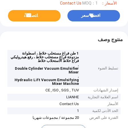
الأسعار：Contact Us
MOQ：1
افضل سعر
ﺎﺘﺼﻟ ﺍﻶﻧ
منتوج وصف
1 طن فراغ مستحلب خلاط ، اسطوانة
مزدوجة فراغ مستحلب خلاط ، رفع هيدروليكي
فراغ خلاط الاستحلاب خلاط
,
تسليط الضوء
Double Cylinder Vacuum Emulsifier
Mixer
,
Hydraulic Lift Vacuum Emulsifying
Mixer Machine
إصدار الشهادات
CE , ISO , SGS , TUV
اسم العلامة التجارية
LIANHE
الأسعار
Contact Us
الحد الأدنى لكمية
1
القدرة على العرض
20 مجموعة / مجموعات شهريا