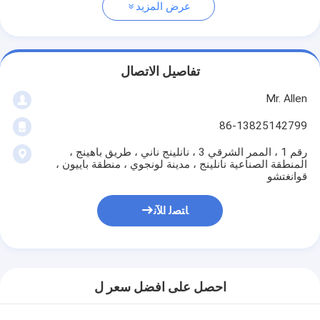
عرض المزيد
تفاصيل الاتصال
Mr. Allen
86-13825142799
رقم 1 ، الممر الشرقي 3 ، نانلينج ناني ، طريق باهينج ،
المنطقة الصناعية نانلينج ، مدينة لونجوي ، منطقة باييون ،
قوانغتشو
ﺎﺘﺼﻟ ﺍﻶﻧ
احصل على افضل سعر ل