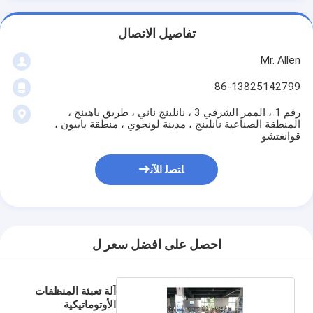
تفاصيل الاتصال
Mr. Allen
86-13825142799
رقم 1 ، الممر الشرقي 3 ، نانلينج ناني ، طريق باهينج ،
المنطقة الصناعية نانلينج ، مدينة لونجوي ، منطقة باييون ،
قوانغتشو
ﺎﺘﺼﻟ ﺍﻶﻧ
احصل على افضل سعر ل
آلة تعبئة المنظفات
الأوتوماتيكية