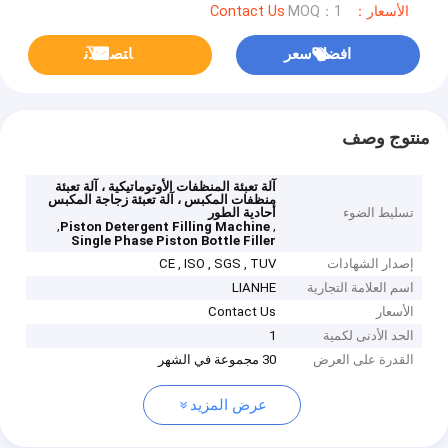
الأسعار：Contact Us
MOQ：1
افضل سعر
ﺎﺘﺼﻟ ﺍﻶﻧ
منتوج وصف
آلة تعبئة المنظفات الأوتوماتيكية ، آلة تعبئة
منظفات المكبس ، آلة تعبئة زجاجة المكبس
تسليط الضوء
أحادية الطور
,
,
Piston Detergent Filling Machine
Single Phase Piston Bottle Filler
إصدار الشهادات
CE , ISO , SGS , TUV
اسم العلامة التجارية
LIANHE
الأسعار
Contact Us
الحد الأدنى لكمية
1
القدرة على العرض
30 مجموعة في الشهر
عرض المزيد