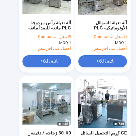
جولة في المعمل
ضبط الجودة
آلة تعبئة السوائل
آلة تعبئة رأس مزدوجة
الأوتوماتيكية PLC
PLC مانعة للصدأ مانعة
اتصل بنا
Control مادة مضادة
للتسرب بمضخة مؤازرة
الأسعار:
Contact Us
الأسعار:
Contact Us
للتآكل SUS304
MOQ:
1
MOQ:
1
أخبار
أحصل على آخر سعر
أحصل على آخر سعر
طلب اقتباس
ﺎﺘﺼﻟ ﺍﻶﻧ
ﺎﺘﺼﻟ ﺍﻶﻧ
VR
خلاط مستحلب الفراغ
الخالط مستحلب خلاط
خلاط مستحلب عالي القص
CE كريم التجميل السائل
30-60 زجاجة / دقيقة