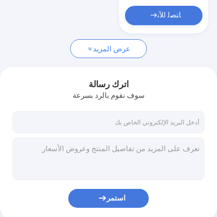
ﺎﺘﺼﻟ ﺍﻶﻧ
عرض المزيد
اترك رسالة
سوف نقوم بالرد بسرعة
استمر