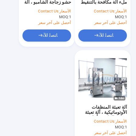
ملء آلة مكافحة بالتنقيط
حشو زجاجة الشامبو ، آلة
آلة تعبئة السوائل
شاشة تعمل باللمس
تعبئة زجاجة الصابون
الأسعار:
Contact Us
الأسعار:
Contact Us
التحكم
السائل SUS316L
1
MOQ:
آلة تعبئة الأنبوب
1
MOQ:
أحصل على آخر سعر
أحصل على آخر سعر
آلة تعبئة الزجاجة
ﺎﺘﺼﻟ ﺍﻶﻧ
ﺎﺘﺼﻟ ﺍﻶﻧ
آلة وضع العلامات على الزجاجة
آلة صنع العطور
خزان تخزين الفولاذ المقاوم للصدأ
معدات مختبر التجميل
آلة تعبئة الكيس
آلة تعبئة المنظفات
الأوتوماتيكية ، آلة تعبئة
زجاجة المكبس أحادية
الأسعار:
Contact Us
الطور
MOQ:
1
أحصل على آخر سعر