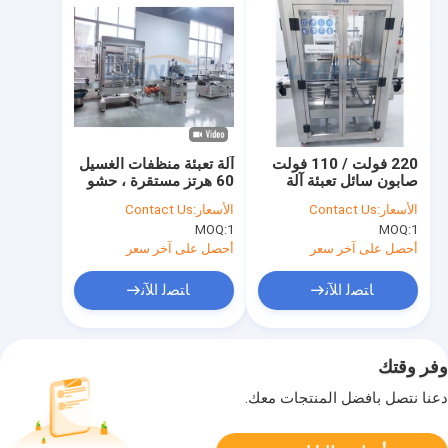
220 فولت / 110 فولت
آلة تعبئة منظفات الغسيل
صابون سائل تعبئة آلة
60 هرتز مستقرة ، حشو
تحكم هوائي عملي
زجاجة شامبو مقاوم
الأسعار:
Contact Us
الأسعار:
Contact Us
للصدأ
MOQ:
1
MOQ:
1
أحصل على آخر سعر
أحصل على آخر سعر
ﺎﺘﺼﻟ ﺍﻶﻧ
ﺎﺘﺼﻟ ﺍﻶﻧ
وفر وقتك
دعنا نتصل بأفضل المنتجات معك.