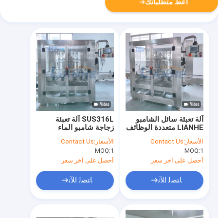
أعط متطلباتك
آلة تعبئة سائل الشامبو
SUS316L آلة تعبئة
LIANHE متعددة الوظائف
زجاجة شامبو الماء
متينة
التلقائي 0.5-0.7Mpa
الأسعار:
Contact Us
الأسعار:
Contact Us
MOQ:
1
MOQ:
1
أحصل على آخر سعر
أحصل على آخر سعر
ﺎﺘﺼﻟ ﺍﻶﻧ
ﺎﺘﺼﻟ ﺍﻶﻧ