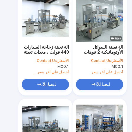
آلة تعبئة السوائل
آلة تعبئة زجاجة السيارات
الأوتوماتيكية 2 فوهات
440 فولت ، معدات تعبئة
10-100 زجاجة / دقيقة
المكبس المضاد للتنقيط
الأسعار:
Contact Us
الأسعار:
Contact Us
مانعة للتسرب
MOQ:
1
MOQ:
1
أحصل على آخر سعر
أحصل على آخر سعر
ﺎﺘﺼﻟ ﺍﻶﻧ
ﺎﺘﺼﻟ ﺍﻶﻧ
منزل
المنتجات
حول بنا