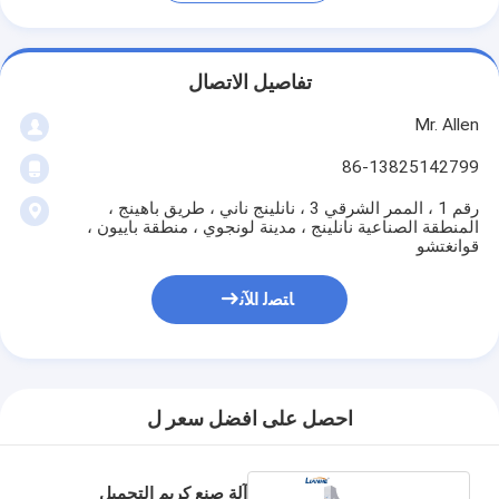
تفاصيل الاتصال
Mr. Allen
86-13825142799
رقم 1 ، الممر الشرقي 3 ، نانلينج ناني ، طريق باهينج ،
المنطقة الصناعية نانلينج ، مدينة لونجوي ، منطقة باييون ،
قوانغتشو
ﺎﺘﺼﻟ ﺍﻶﻧ
احصل على افضل سعر ل
آلة صنع كريم التجميل