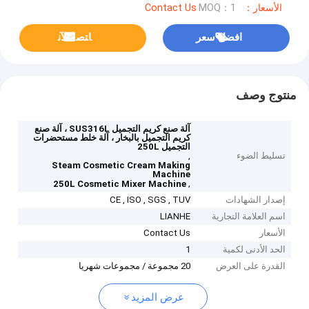
الأسعار：Contact Us
MOQ：1
افضل سعر
ﺎﺘﺼﻟ ﺍﻶﻧ
منتوج وصف
آلة صنع كريم التجميل SUS316L ، آلة صنع
كريم التجميل بالبخار ، آلة خلط مستحضرات
التجميل 250L
تسليط الضوء
,
Steam Cosmetic Cream Making
Machine
,
250L Cosmetic Mixer Machine
إصدار الشهادات
CE , ISO , SGS , TUV
اسم العلامة التجارية
LIANHE
الأسعار
Contact Us
الحد الأدنى لكمية
1
القدرة على العرض
20 مجموعة / مجموعات شهريا
عرض المزيد