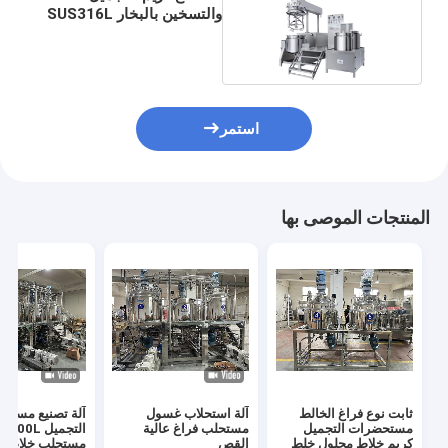
والتسخين بالبخار SUS316L
250 لتر
استمر
المنتجات الموصى بها
ثابت نوع فراغ الخالط
آلة استحلاب غسول
آلة تصنيع مستح
مستحضرات التجميل
مستحلب فراغ عالية
التجميل 00L
كريم خلاط محلول خلط
القص
مستحلب خلاط م