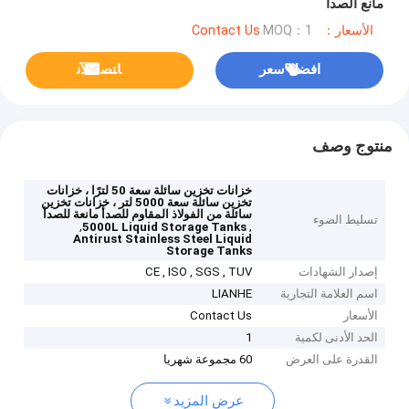
مانع الصدأ
الأسعار：Contact Us
MOQ：1
افضل سعر
ﺎﺘﺼﻟ ﺍﻶﻧ
منتوج وصف
خزانات تخزين سائلة سعة 50 لترًا ، خزانات
تخزين سائلة سعة 5000 لتر ، خزانات تخزين
سائلة من الفولاذ المقاوم للصدأ مانعة للصدأ
تسليط الضوء
,
,
5000L Liquid Storage Tanks
Antirust Stainless Steel Liquid
Storage Tanks
إصدار الشهادات
CE , ISO , SGS , TUV
اسم العلامة التجارية
LIANHE
الأسعار
Contact Us
الحد الأدنى لكمية
1
القدرة على العرض
60 مجموعة شهريا
عرض المزيد