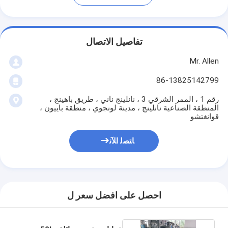
تفاصيل الاتصال
Mr. Allen
86-13825142799
رقم 1 ، الممر الشرقي 3 ، نانلينج ناني ، طريق باهينج ،
المنطقة الصناعية نانلينج ، مدينة لونجوي ، منطقة باييون ،
قوانغتشو
ﺎﺘﺼﻟ ﺍﻶﻧ
احصل على افضل سعر ل