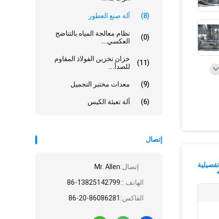
(8)
آلة صنع العطور
نظام معالجة المياه بالتناضح
(0)
العكسي...
خزان تخزين الفولاذ المقاوم
(11)
للصدأ...
(9)
معدات مختبر التجميل
(6)
آلة تعبئة الكيس
إتصال
فصيلية
إتصال:
Mr. Allen
الهاتف ::
86-13825142799
الفاكس:
86-20-86086281