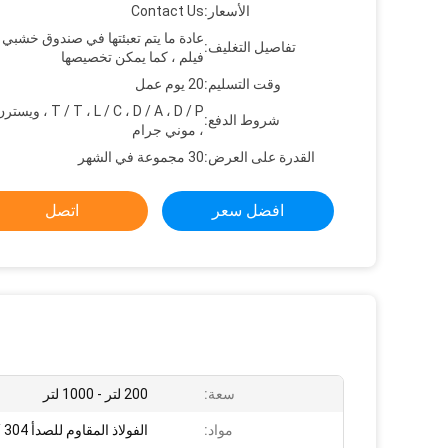
الأسعار:
Contact Us
عادة ما يتم تعبئتها في صندوق خشبي 
تفاصيل التغليف:
فيلم ، كما يمكن تخصيصها
وقت التسليم:
20 يوم عمل
T ، L / C ، D / A ، D / P
شروط الدفع:
، موني جرام
القدرة على العرض:
30 مجموعة في الشهر
افضل سعر
اتصل
سعة:
200 لتر - 1000 لتر
مواد:
الفولاذ المقاوم للصدأ 304 / 316L