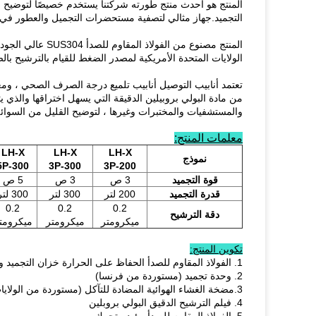
المنتج هو أحدث منتج طورته شركتنا يستخدم خصيصًا لتوضيح
التجميد.جهاز مثالي لتصفية مستحضرات التجميل والعطور ف
الولايات المتحدة الأمريكية لمصدر الضغط للقيام بالترشيح بال
تعتمد أنابيب التوصيل أنابيب تلميع درجة الصرف الصحي ، و
من مادة البولي بروبيلين الدقيقة التي يسهل اختراقها والذ
والمستشفيات والمختبرات وغيرها ، لتوضيح القليل من السوائل 
معلمات المنتج:
LH-X
LH-X
LH-X
نموذج
5P-300
3P-300
3P-200
قوة التجميد
3 ص
3 ص
5 ص
قدرة التجميد
200 لتر
300 لتر
300 لتر
0.2
0.2
0.2
دقة الترشيح
ميكرومتر
ميكرومتر
ميكرومت
تكوين المنتج:
1. الفولاذ المقاوم للصدأ الحفاظ على الحرارة خزان التجميد وأنابيب التيتانيوم لفائف معدنية
2. وحدة تجميد (مستوردة من فرنسا)
3.مضخة الغشاء الهوائية المضادة للتآكل (مستوردة من الولايات المتحدة الأمريكية)
4. فيلم الترشيح الدقيق البولي بروبلين