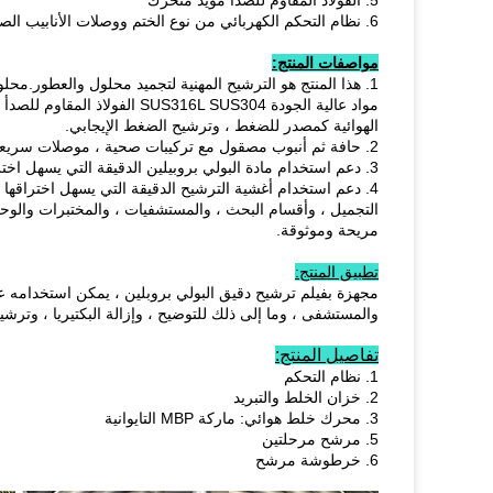
5. الفولاذ المقاوم للصدأ مؤيد متحرك
6. نظام التحكم الكهربائي من نوع الختم ووصلات الأنابيب الصحية والصمامات
مواصفات المنتج:
1. هذا المنتج هو الترشيح المهنية لتجميد محلول والعطور
مواد عالية الجودة 316L SUS304
الهوائية كمصدر للضغط ، وترشيح الضغط الإيجابي.
2. حافة ثم أنبوب مصقول مع تركيبات صحية ، موصلات سريعة تستخدم في شكل سهل الإزالة والتنظيف.
3. دعم استخدام مادة البولي بروبيلين الدقيقة التي يسهل اختراقها.
4. دعم استخدام أغشية الترشيح الدقيقة التي يسهل اختراق
التجميل ، وأقسام البحث ، والمستشفيات ، والمختبرات والوحد
مريحة وموثوقة.
تطبيق المنتج:
مجهزة بفيلم ترشيح دقيق البولي بروبلين ، يمكن استخدامه
والمستشفى ، وما إلى ذلك للتوضيح ، وإزالة البكتيريا ، وترش
تفاصيل المنتج:
1. نظام التحكم
2. خزان الخلط والتبريد
3. محرك خلط هوائي: ماركة MBP التايوانية
5. مرشح مرحلتين
6. خرطوشة مرشح