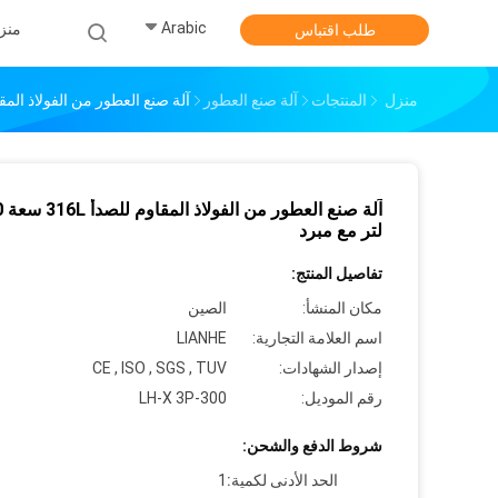
Arabic
منز
طلب اقتباس
منزل
المنتجات
آلة صنع العطور
آلة صنع العطور من الفولاذ المقاوم للصدأ 316L سعة
آلة صن
لتر مع مبرد
تفاصيل المنتج:
مكان المنشأ:
الصين
اسم العلامة التجارية:
LIANHE
إصدار الشهادات:
CE , ISO , SGS , TUV
رقم الموديل:
LH-X 3P-300
شروط الدفع والشحن:
الحد الأدنى لكمية:
1