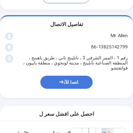
تفاصيل الاتصال
Mr. Allen
86-13825142799
رقم 1 ، الممر الشرقي 3 ، نانلينج ناني ، طريق باهينج ،
المنطقة الصناعية نانلينج ، مدينة لونجوي ، منطقة باييون ،
قوانغتشو
ﺎﺘﺼﻟ ﺍﻶﻧ
احصل على افضل سعر ل