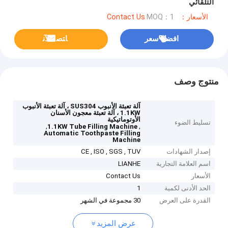
التلقائي
الأسعار：Contact Us
MOQ：1
افضل سعر
ﺎﺘﺼﻟ ﺍﻶﻧ
منتوج وصف
آلة تعبئة الأنبوب SUS304 ، آلة تعبئة الأنبوب
1.1KW ، آلة تعبئة معجون الأسنان
الأوتوماتيكية
تسليط الضوء
,
,
1.1KW Tube Filling Machine
Automatic Toothpaste Filling
Machine
إصدار الشهادات
CE , ISO , SGS , TUV
اسم العلامة التجارية
LIANHE
الأسعار
Contact Us
الحد الأدنى لكمية
1
القدرة على العرض
30 مجموعة في الشهر
عرض المزيد