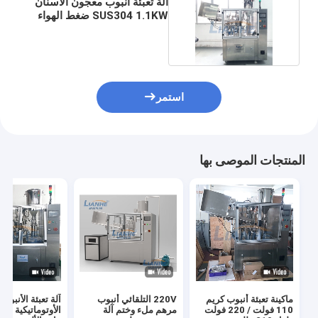
آلة تعبئة أنبوب معجون الأسنان
SUS304 1.1KW ضغط الهواء
التلقائي
استمر
المنتجات الموصى بها
ماكينة تعبئة أنبوب كريم
220V التلقائي أنبوب
آلة تعبئة الأنبوب
110 فولت / 220 فولت
مرهم ملء وختم آلة
الأوتوماتيكية الد